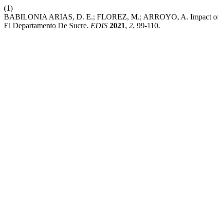
(1)
BABILONIA ARIAS, D. E.; FLOREZ, M.; ARROYO, A. Impact of Ec
El Departamento De Sucre.
EDIS
2021
,
2
, 99-110.