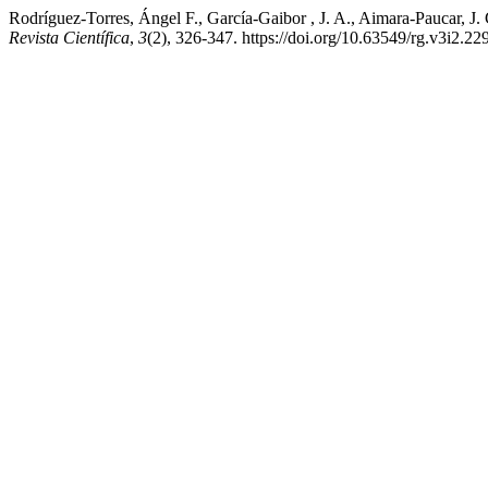
Rodríguez-Torres, Ángel F., García-Gaibor , J. A., Aimara-Paucar, J. C
Revista Científica
,
3
(2), 326-347. https://doi.org/10.63549/rg.v3i2.22