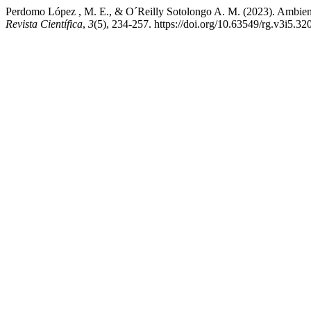
Perdomo López , M. E., & O´Reilly Sotolongo A. M. (2023). Ambiente 
Revista Científica
,
3
(5), 234-257. https://doi.org/10.63549/rg.v3i5.32