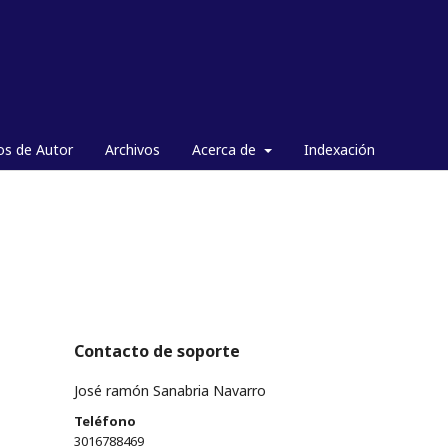
os de Autor
Archivos
Acerca de
Indexación
Contacto de soporte
José ramón Sanabria Navarro
Teléfono
3016788469