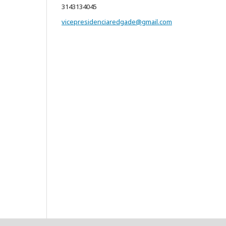
3143134045
vicepresidenciaredgade@gmail.com