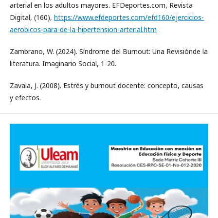
arterial en los adultos mayores. EFDeportes.com, Revista
Digital, (160),
https://www.efdeportes.com/efd160/ejercicios-
aerobicos-para-de-la-hipertension-arterial.htm
Zambrano, W. (2024). Síndrome del Burnout: Una Revisiónde la
literatura. Imaginario Social, 1-20.
Zavala, J. (2008). Estrés y burnout docente: concepto, causas
y efectos.