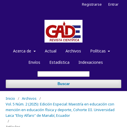
Registrarse
Entrar
Acerca de
Actual
Archivos
Políticas
Envíos
Estadística
Indexaciones
Buscar
Inicio
/
Archivos
/
Vol. 5 Núm. 2 (2025): Edición Especial: Maestría en educación con
mención en educación física y deporte, Cohorte III. Universidad
Laica "Eloy Alfaro" de Manabí, Ecuador
/
Artículos