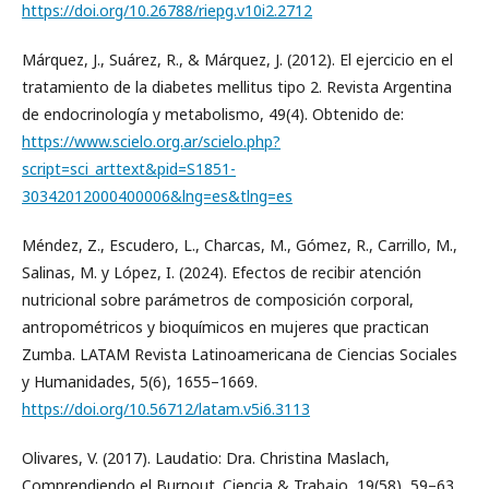
https://doi.org/10.26788/riepg.v10i2.2712
Márquez, J., Suárez, R., & Márquez, J. (2012). El ejercicio en el
tratamiento de la diabetes mellitus tipo 2. Revista Argentina
de endocrinología y metabolismo, 49(4). Obtenido de:
https://www.scielo.org.ar/scielo.php?
script=sci_arttext&pid=S1851-
30342012000400006&lng=es&tlng=es
Méndez, Z., Escudero, L., Charcas, M., Gómez, R., Carrillo, M.,
Salinas, M. y López, I. (2024). Efectos de recibir atención
nutricional sobre parámetros de composición corporal,
antropométricos y bioquímicos en mujeres que practican
Zumba. LATAM Revista Latinoamericana de Ciencias Sociales
y Humanidades, 5(6), 1655–1669.
https://doi.org/10.56712/latam.v5i6.3113
Olivares, V. (2017). Laudatio: Dra. Christina Maslach,
Comprendiendo el Burnout. Ciencia & Trabajo, 19(58), 59–63.