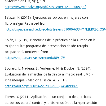
a vivir mejor. Luz, 5(1), 1-9.
https://www.redalyc.org/pdf/5891/589165902005.pdf
Salazar, K. (2019). Ejercicios aeróbicos en mujeres con
fibromialgia. Retrieved from
http://dspace.unach.edu.ec/bitstream/51000/6334/1/EJER
Solán, E. (2019). Beneficios de la práctica de la zumba en la
mujer adulta: programa de intervención desde terapia
ocupacional. Retrieved from
https://zaguan.unizar.es/record/88917#
Soulard, J., Nadeau, S., Vuillerme, N. & Duclos, N. (2024).
Evaluación de la marcha: de la clínica al medio real. EMC -
Kinesiterapia - Medicina Física, 45(2), 1-8.
https://doi.org/10.1016/S1293-2965(24)48990-1
Torres, Y. (2011). Aplicación de un conjunto de ejercicios
aeróbicos para el control y la disminución de la hipertensión