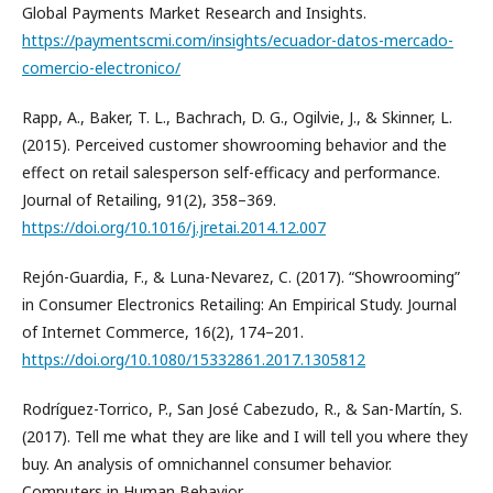
Global Payments Market Research and Insights.
https://paymentscmi.com/insights/ecuador-datos-mercado-
comercio-electronico/
Rapp, A., Baker, T. L., Bachrach, D. G., Ogilvie, J., & Skinner, L.
(2015). Perceived customer showrooming behavior and the
effect on retail salesperson self-efficacy and performance.
Journal of Retailing, 91(2), 358–369.
https://doi.org/10.1016/j.jretai.2014.12.007
Rejón-Guardia, F., & Luna-Nevarez, C. (2017). “Showrooming”
in Consumer Electronics Retailing: An Empirical Study. Journal
of Internet Commerce, 16(2), 174–201.
https://doi.org/10.1080/15332861.2017.1305812
Rodríguez-Torrico, P., San José Cabezudo, R., & San-Martín, S.
(2017). Tell me what they are like and I will tell you where they
buy. An analysis of omnichannel consumer behavior.
Computers in Human Behavior.