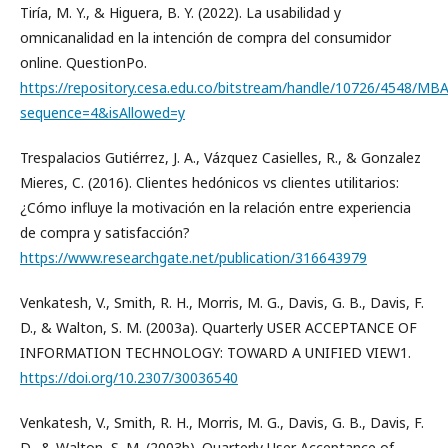
Tiría, M. Y., & Higuera, B. Y. (2022). La usabilidad y
omnicanalidad en la intención de compra del consumidor
online. QuestionPo.
https://repository.cesa.edu.co/bitstream/handle/10726/4548/MB
sequence=4&isAllowed=y
Trespalacios Gutiérrez, J. A., Vázquez Casielles, R., & Gonzalez
Mieres, C. (2016). Clientes hedónicos vs clientes utilitarios:
¿Cómo influye la motivación en la relación entre experiencia
de compra y satisfacción?
https://www.researchgate.net/publication/316643979
Venkatesh, V., Smith, R. H., Morris, M. G., Davis, G. B., Davis, F.
D., & Walton, S. M. (2003a). Quarterly USER ACCEPTANCE OF
INFORMATION TECHNOLOGY: TOWARD A UNIFIED VIEW1.
https://doi.org/10.2307/30036540
Venkatesh, V., Smith, R. H., Morris, M. G., Davis, G. B., Davis, F.
D., & Walton, S. M. (2003b). Quarterly User Acceptance of