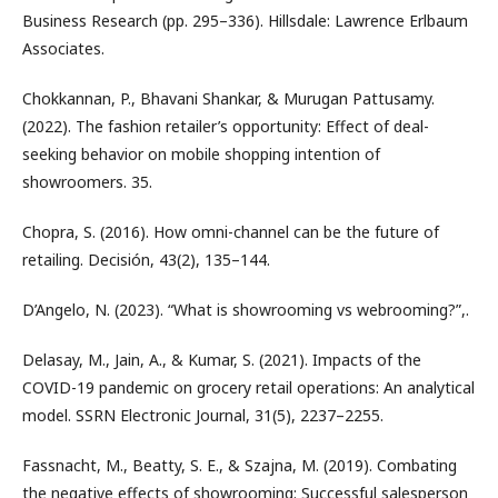
Business Research (pp. 295–336). Hillsdale: Lawrence Erlbaum
Associates.
Chokkannan, P., Bhavani Shankar, & Murugan Pattusamy.
(2022). The fashion retailer’s opportunity: Effect of deal-
seeking behavior on mobile shopping intention of
showroomers. 35.
Chopra, S. (2016). How omni-channel can be the future of
retailing. Decisión, 43(2), 135–144.
D’Angelo, N. (2023). “What is showrooming vs webrooming?”,.
Delasay, M., Jain, A., & Kumar, S. (2021). Impacts of the
COVID-19 pandemic on grocery retail operations: An analytical
model. SSRN Electronic Journal, 31(5), 2237–2255.
Fassnacht, M., Beatty, S. E., & Szajna, M. (2019). Combating
the negative effects of showrooming: Successful salesperson