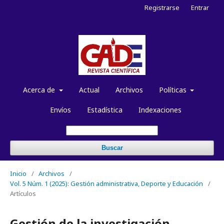
Registrarse
Entrar
Acerca de
Actual
Archivos
Políticas
Envíos
Estadística
Indexaciones
Buscar
Inicio
/
Archivos
/
Vol. 5 Núm. 1 (2025): Gestión administrativa, Deporte y Educación
/
Artículos
Gestión de la investigación