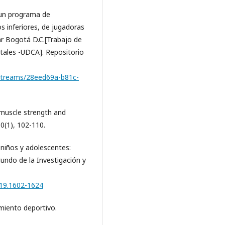
 un programa de
s inferiores, de jugadoras
ar Bogotá D.C.[Trabajo de
ntales -UDCA]. Repositorio
itstreams/28eed69a-b81c-
n muscle strength and
30(1), 102-110.
niños y adolescentes:
undo de la Investigación y
019.1602-1624
amiento deportivo.