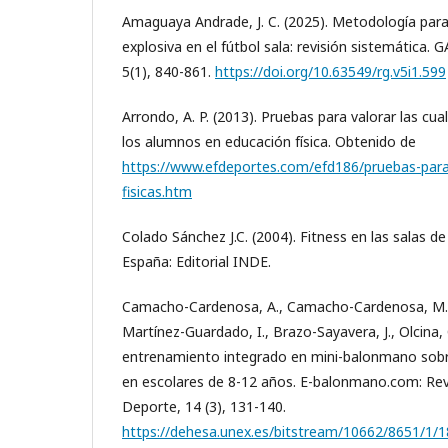
Amaguaya Andrade, J. C. (2025). Metodología para 
explosiva en el fútbol sala: revisión sistemática. G
5(1), 840-861.
https://doi.org/10.63549/rg.v5i1.599
Arrondo, A. P. (2013). Pruebas para valorar las cua
los alumnos en educación física. Obtenido de
https://www.efdeportes.com/efd186/pruebas-para-
fisicas.htm
Colado Sánchez J.C. (2004). Fitness en las salas d
España: Editorial INDE.
Camacho-Cardenosa, A., Camacho-Cardenosa, M., 
Martínez-Guardado, I., Brazo-Sayavera, J., Olcina, 
entrenamiento integrado en mini-balonmano sobr
en escolares de 8-12 años. E-balonmano.com: Revi
Deporte, 14 (3), 131-140.
https://dehesa.unex.es/bitstream/10662/8651/1/