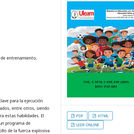
n de entrenamiento,
lave para la ejecución
ados, entre otros, siendo
a estas habilidades. El
PDF
HTML
r un programa de
LEER ONLINE
lo de la fuerza explosiva