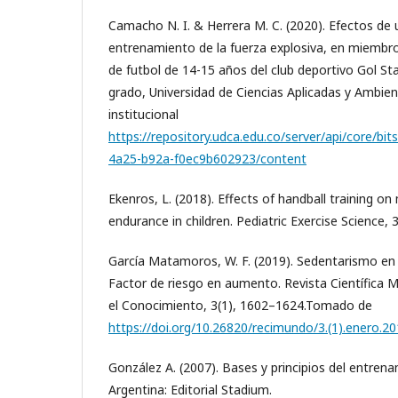
Camacho N. I. & Herrera M. C. (2020). Efectos de
entrenamiento de la fuerza explosiva, en miembro
de futbol de 14-15 años del club deportivo Gol St
grado, Universidad de Ciencias Aplicadas y Ambie
institucional
https://repository.udca.edu.co/server/api/core/b
4a25-b92a-f0ec9b602923/content
Ekenros, L. (2018). Effects of handball training o
endurance in children. Pediatric Exercise Science, 
García Matamoros, W. F. (2019). Sedentarismo en 
Factor de riesgo en aumento. Revista Científica M
el Conocimiento, 3(1), 1602–1624.Tomado de
https://doi.org/10.26820/recimundo/3.(1).enero.2
González A. (2007). Bases y principios del entren
Argentina: Editorial Stadium.