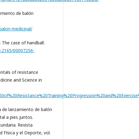
zamiento de balón
balon-medicinal/
s: The case of handball.
10.2165/00007256-
ntals of resistance
edicine and Science in
%20of%20Resistance%20Training%20Progression%20and%20Exercise%
ba de lanzamiento de balón
al a pies juntos.
cundaria. Revista
 Física y el Deporte, vol.