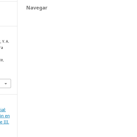
Navegar
 Y. A.
ra
ca
,
ial:
ón en
 III.