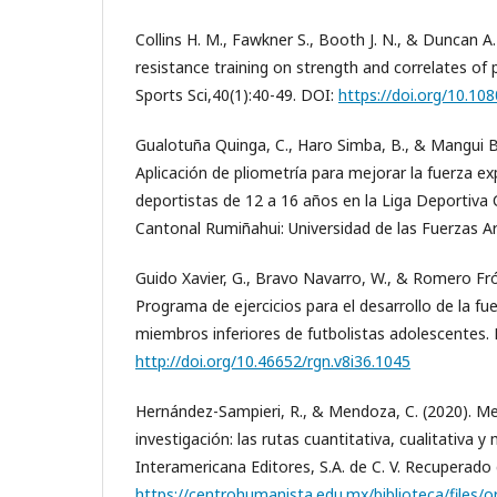
Collins H. M., Fawkner S., Booth J. N., & Duncan A
resistance training on strength and correlates of ph
Sports Sci,40(1):40-49. DOI:
https://doi.org/10.1
Gualotuña Quinga, C., Haro Simba, B., & Mangui Ba
Aplicación de pliometría para mejorar la fuerza ex
deportistas de 12 a 16 años en la Liga Deportiva
Cantonal Rumiñahui: Universidad de las Fuerzas 
Guido Xavier, G., Bravo Navarro, W., & Romero Fró
Programa de ejercicios para el desarrollo de la fu
miembros inferiores de futbolistas adolescentes. R
http://doi.org/10.46652/rgn.v8i36.1045
Hernández-Sampieri, R., & Mendoza, C. (2020). Me
investigación: las rutas cuantitativa, cualitativa
Interamericana Editores, S.A. de C. V. Recuperado
https://centrohumanista.edu.mx/biblioteca/files