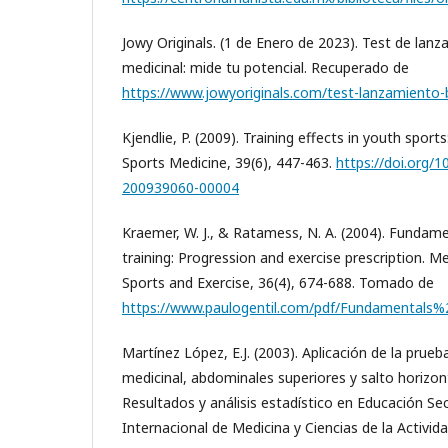
Jowy Originals. (1 de Enero de 2023). Test de lan
medicinal: mide tu potencial. Recuperado de
https://www.jowyoriginals.com/test-lanzamiento-
Kjendlie, P. (2009). Training effects in youth sport
Sports Medicine, 39(6), 447-463.
https://doi.org/
200939060-00004
Kraemer, W. J., & Ratamess, N. A. (2004). Fundame
training: Progression and exercise prescription. M
Sports and Exercise, 36(4), 674-688. Tomado de
https://www.paulogentil.com/pdf/Fundamentals
Martínez López, E.J. (2003). Aplicación de la prue
medicinal, abdominales superiores y salto horizont
Resultados y análisis estadístico en Educación Se
Internacional de Medicina y Ciencias de la Actividad