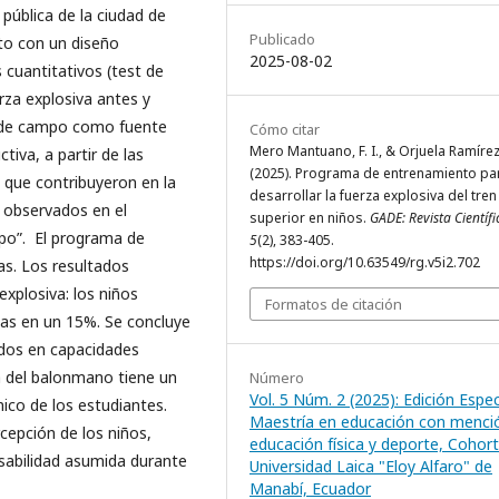
pública de la ciudad de
Publicado
to con un diseño
2025-08-02
 cuantitativos (test de
rza explosiva antes y
os de campo como fuente
Cómo citar
Mero Mantuano, F. I., & Orjuela Ramírez,
tiva, a partir de las
(2025). Programa de entrenamiento pa
 que contribuyeron en la
desarrollar la fuerza explosiva del tren
s observados en el
superior en niños.
GADE: Revista Científi
po”. El programa de
5
(2), 383-405.
https://doi.org/10.63549/rg.v5i2.702
s. Los resultados
explosiva: los niños
Formatos de citación
ñas en un 15%. Se concluye
ados en capacidades
a del balonmano tiene un
Número
Vol. 5 Núm. 2 (2025): Edición Espec
nico de los estudiantes.
Maestría en educación con menci
cepción de los niños,
educación física y deporte, Cohorte
nsabilidad asumida durante
Universidad Laica "Eloy Alfaro" de
Manabí, Ecuador