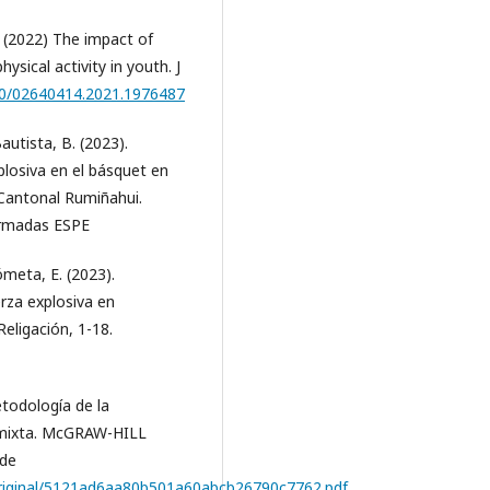
. (2022) The impact of
ysical activity in youth. J
080/02640414.2021.1976487
utista, B. (2023).
plosiva en el básquet en
 Cantonal Rumiñahui.
Armadas ESPE
meta, E. (2023).
erza explosiva en
eligación, 1-18.
todología de la
 y mixta. McGRAW-HILL
 de
/original/5121ad6aa80b501a60abcb26790c7762.pdf