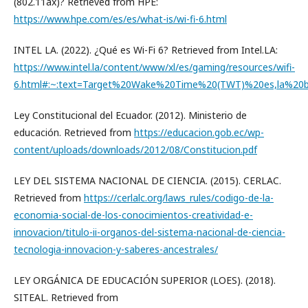
(802.11ax)? Retrieved from HPE:
https://www.hpe.com/es/es/what-is/wi-fi-6.html
INTEL LA. (2022). ¿Qué es Wi-Fi 6? Retrieved from Intel.LA:
https://www.intel.la/content/www/xl/es/gaming/resources/wifi-
6.html#:~:text=Target%20Wake%20Time%20(TWT)%20es,la%20
Ley Constitucional del Ecuador. (2012). Ministerio de
educación. Retrieved from
https://educacion.gob.ec/wp-
content/uploads/downloads/2012/08/Constitucion.pdf
LEY DEL SISTEMA NACIONAL DE CIENCIA. (2015). CERLAC.
Retrieved from
https://cerlalc.org/laws_rules/codigo-de-la-
economia-social-de-los-conocimientos-creatividad-e-
innovacion/titulo-ii-organos-del-sistema-nacional-de-ciencia-
tecnologia-innovacion-y-saberes-ancestrales/
LEY ORGÁNICA DE EDUCACIÓN SUPERIOR (LOES). (2018).
SITEAL. Retrieved from