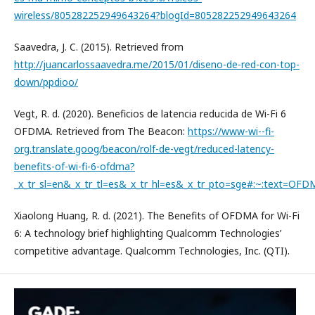
wireless/805282252949643264?blogId=805282252949643264
Saavedra, J. C. (2015). Retrieved from
http://juancarlossaavedra.me/2015/01/diseno-de-red-con-top-
down/ppdioo/
Vegt, R. d. (2020). Beneficios de latencia reducida de Wi-Fi 6
OFDMA. Retrieved from The Beacon:
https://www-wi--fi-
org.translate.goog/beacon/rolf-de-vegt/reduced-latency-
benefits-of-wi-fi-6-ofdma?
_x_tr_sl=en&_x_tr_tl=es&_x_tr_hl=es&_x_tr_pto=sge#:~:te
Xiaolong Huang, R. d. (2021). The Benefits of OFDMA for Wi-Fi
6: A technology brief highlighting Qualcomm Technologies’
competitive advantage. Qualcomm Technologies, Inc. (QTI).