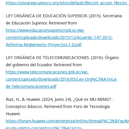
https://siteal.iiep.unesco.org/sites/default/files/sit_accion_files/e
LEY ORGÁNICA DE EDUCACIÓN SUPERIOR. (2015). Secretaria
de Educación Superior. Retrieved from
https://www.educacionsuperior.gob.ec/wp-
content/uploads/downloads/2015/12/Acuerdo-147-2015-
Reforma-Reglamento-Proyectos-I-D.pdf
LEY ORGÁNICA DE TELECOMUNICACIONES. (2016). Órgano
del gobierno del Ecuador. Retrieved from
https://www.telecomunicaciones.gob.ec/wp-
content/uploads/downloads/2016/05/Ley-Org%C3%A1nica-
de-Telecomunicaciones.pdf
Ruiz, H., & Huawei. (2024, Junio 24). ¿Qué es MU-MIMO? -
Conceptos Básicos. Retrieved from Foro de Tecnología
Huawei:
https://forum.huawei.com/enterprise/intl/es/thread/%C2%BFqu
es-mu-mimo-conceptos-b%C3%A1sicos-