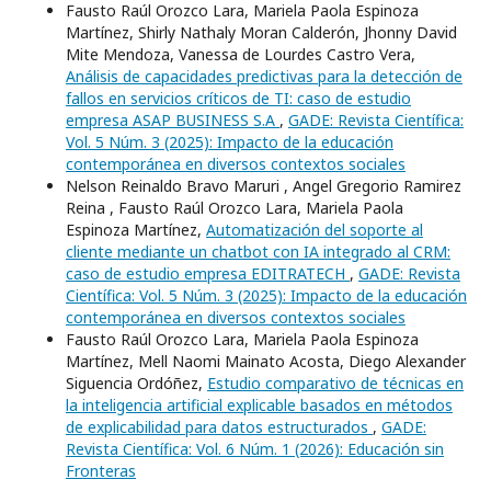
Fausto Raúl Orozco Lara, Mariela Paola Espinoza
Martínez, Shirly Nathaly Moran Calderón, Jhonny David
Mite Mendoza, Vanessa de Lourdes Castro Vera,
Análisis de capacidades predictivas para la detección de
fallos en servicios críticos de TI: caso de estudio
empresa ASAP BUSINESS S.A
,
GADE: Revista Científica:
Vol. 5 Núm. 3 (2025): Impacto de la educación
contemporánea en diversos contextos sociales
Nelson Reinaldo Bravo Maruri , Angel Gregorio Ramirez
Reina , Fausto Raúl Orozco Lara, Mariela Paola
Espinoza Martínez,
Automatización del soporte al
cliente mediante un chatbot con IA integrado al CRM:
caso de estudio empresa EDITRATECH
,
GADE: Revista
Científica: Vol. 5 Núm. 3 (2025): Impacto de la educación
contemporánea en diversos contextos sociales
Fausto Raúl Orozco Lara, Mariela Paola Espinoza
Martínez, Mell Naomi Mainato Acosta, Diego Alexander
Siguencia Ordóñez,
Estudio comparativo de técnicas en
la inteligencia artificial explicable basados en métodos
de explicabilidad para datos estructurados
,
GADE:
Revista Científica: Vol. 6 Núm. 1 (2026): Educación sin
Fronteras