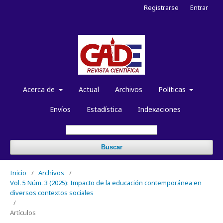
Registrarse
Entrar
Acerca de
Actual
Archivos
Políticas
Envíos
Estadística
Indexaciones
Buscar
Inicio
/
Archivos
/
Vol. 5 Núm. 3 (2025): Impacto de la educación contemporánea en
diversos contextos sociales
/
Artículos