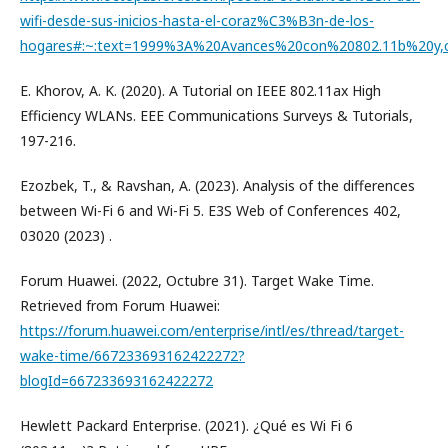
wifi-desde-sus-inicios-hasta-el-coraz%C3%B3n-de-los-
hogares#:~:text=1999%3A%20Avances%20con%20802.11b%20y
E. Khorov, A. K. (2020). A Tutorial on IEEE 802.11ax High
Efficiency WLANs. EEE Communications Surveys & Tutorials,
197-216.
Ezozbek, T., & Ravshan, A. (2023). Analysis of the differences
between Wi-Fi 6 and Wi-Fi 5. E3S Web of Conferences 402,
03020 (2023) .
Forum Huawei. (2022, Octubre 31). Target Wake Time.
Retrieved from Forum Huawei:
https://forum.huawei.com/enterprise/intl/es/thread/target-
wake-time/667233693162422272?
blogId=667233693162422272
Hewlett Packard Enterprise. (2021). ¿Qué es Wi Fi 6