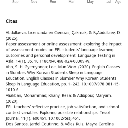
Citas
Abdullaeva, Licenciada en Ciencias, Çakmak, & F.,Abdullaev, D.
(2025).
Paper assessment or online assessment: exploring the impact
of assessment modes on EFL students’ language learning
outcomes and personal development. Language Testing in
Asia, 14(1), 35. 10.1186/s40468-024-00309-w.
Ahn, S.-H. Gyemyonga; Lee, Mun Woo. (2020). English Classes
in Slumber: Why Korean Students Sleep in Language
Education. English Classes in Slumber Why Korean Students
Sleep in Language Education, pp. 1–243. 10.1007/978-981-15-
1010-6.
Aliakbari, Mohammad; Khany, Reza; & Adibpour, Maryam.
(2020).
EFL teachers’ reflective practice, job satisfaction, and school
context variables: Exploring possible relationships. Tesol
Journal, 11(1), e00461. 10.1002/tesj.461.
Dos Santos, Jardel Coutinho; & Vélez Ruiz, Mayra Carolina.