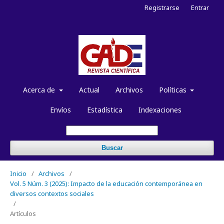
Registrarse
Entrar
Acerca de
Actual
Archivos
Políticas
Envíos
Estadística
Indexaciones
Buscar
Inicio
/
Archivos
/
Vol. 5 Núm. 3 (2025): Impacto de la educación contemporánea en
diversos contextos sociales
/
Artículos