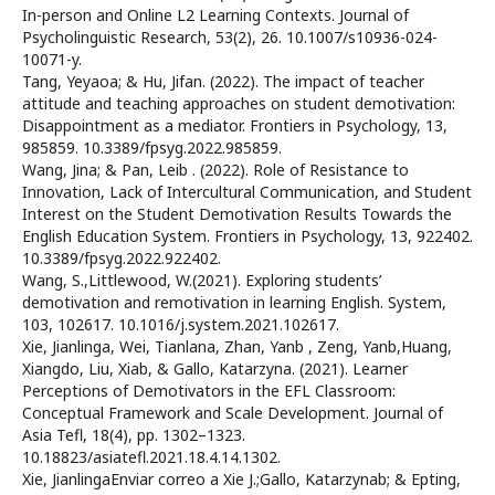
In-person and Online L2 Learning Contexts. Journal of
Psycholinguistic Research, 53(2), 26. 10.1007/s10936-024-
10071-y.
Tang, Yeyaoa; & Hu, Jifan. (2022). The impact of teacher
attitude and teaching approaches on student demotivation:
Disappointment as a mediator. Frontiers in Psychology, 13,
985859. 10.3389/fpsyg.2022.985859.
Wang, Jina; & Pan, Leib . (2022). Role of Resistance to
Innovation, Lack of Intercultural Communication, and Student
Interest on the Student Demotivation Results Towards the
English Education System. Frontiers in Psychology, 13, 922402.
10.3389/fpsyg.2022.922402.
Wang, S.,Littlewood, W.(2021). Exploring students’
demotivation and remotivation in learning English. System,
103, 102617. 10.1016/j.system.2021.102617.
Xie, Jianlinga, Wei, Tianlana, Zhan, Yanb , Zeng, Yanb,Huang,
Xiangdo, Liu, Xiab, & Gallo, Katarzyna. (2021). Learner
Perceptions of Demotivators in the EFL Classroom:
Conceptual Framework and Scale Development. Journal of
Asia Tefl, 18(4), pp. 1302–1323.
10.18823/asiatefl.2021.18.4.14.1302.
Xie, JianlingaEnviar correo a Xie J.;Gallo, Katarzynab; & Epting,