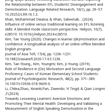
the Relationship between EFL Students’ Disengagement and
Demotivation. Language Related Research, 16(1), pp. 29–57.
10.29252/LRR.16.1.2.
Khan, Mohammad Owaisa; & Khan, Sakeenab. . (2024).
Influence of online versus traditional learning on EFL listening
skills: A blended mode classroom perspective. Heliyon, 10(7),
e28510. 10.1016/j.heliyon.2024.e28510.
Kim, Tae Young (2020). Changes in learner (de)motivation and
confidence: A longitudinal analysis of an online-offline blended
English program.
Journal of Asia Tefl, 17(4), pp. 1236–1251.
10.18823/asiatefl.2020.17.4.5.1236.
Kim, Tae-Young., Kim, Youngmi; Kim, Ji-Young. (2019).
Role of Resilience in (De) Motivation and Second Language
Proficiency: Cases of Korean Elementary School Students.
Journal of Psycholinguistic Research, 48(2), pp. 371–389.
10.1007/s10936-018-9609-0.
Li, Chilea;Zhao, Xinxinb;Pan, Ziwendo; Yi Tingd; & Qian Longmi
,F.(2024).
Towards Lessening Learners’ Aversive Emotions and
Promoting Their Mental Health: Developing and Validating a
Measurement of English Speaking Demotivation in the