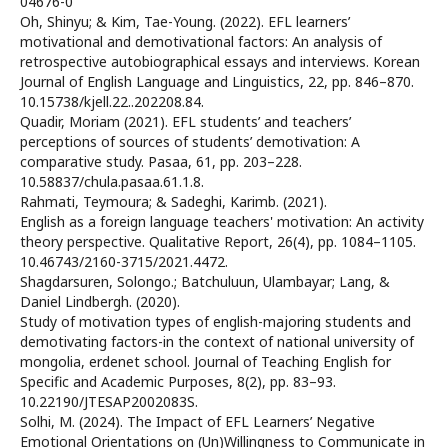
04676-0
Oh, Shinyu; & Kim, Tae-Young. (2022). EFL learners’
motivational and demotivational factors: An analysis of
retrospective autobiographical essays and interviews. Korean
Journal of English Language and Linguistics, 22, pp. 846–870.
10.15738/kjell.22..202208.84.
Quadir, Moriam (2021). EFL students’ and teachers’
perceptions of sources of students’ demotivation: A
comparative study. Pasaa, 61, pp. 203–228.
10.58837/chula.pasaa.61.1.8.
Rahmati, Teymoura; & Sadeghi, Karimb. (2021).
English as a foreign language teachers' motivation: An activity
theory perspective. Qualitative Report, 26(4), pp. 1084–1105.
10.46743/2160-3715/2021.4472.
Shagdarsuren, Solongo.; Batchuluun, Ulambayar; Lang, &
Daniel Lindbergh. (2020).
Study of motivation types of english-majoring students and
demotivating factors-in the context of national university of
mongolia, erdenet school. Journal of Teaching English for
Specific and Academic Purposes, 8(2), pp. 83–93.
10.22190/JTESAP2002083S.
Solhi, M. (2024). The Impact of EFL Learners’ Negative
Emotional Orientations on (Un)Willingness to Communicate in