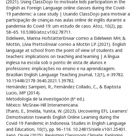
(2021). Using ClassDojo to motivate kids participation in the
English as Foreign Language online classes during the Covid-
19 pandemic: a case study | Usando ClassDojo para motivar a
participação de crianças nas aulas online de inglês durante a
pandemia do Covid-19: um estudo de caso. Atoz, 10(2), pp.
58–65. 10.5380/atoz.v10i2.78711.
Eidelwein, Marina HofstätterEnviar correo a Eidelwein MH; &
Mottin, Lívia PrettoEnviar correo a Mottin LP. (2021). English
language at school from the point of view of students and
teachers: implications on teaching and learning | A língua
inglesa na escola sob o ponto de vista de alunos e
professores: implicações no ensino e na aprendizagem.
Brazilian English Language Teaching Journal, 12(1), e-39782.
10.15448/2178-3640.2021.1.39782.
Hernández Sampieri, R., Fernández Collado, C., & Baptista
Lucio, MP (2014).
Metodología de la investigación (6ª ed.).
México: McGraw-Hill Interamericana.
Iftanti, E., Imelda, Yunita, W. (2023). Uncovering EFL Learners’
Demotivation towards English Online Learning during the
Covid-19 Pandemic in Indonesia. Studies in English Language
and Education, 10(1), pp. 96–116. 10.24815/siele.v10i1.25401.
Jiang, Qiujie (2025). Revisiting Classroom Climate: Exploring