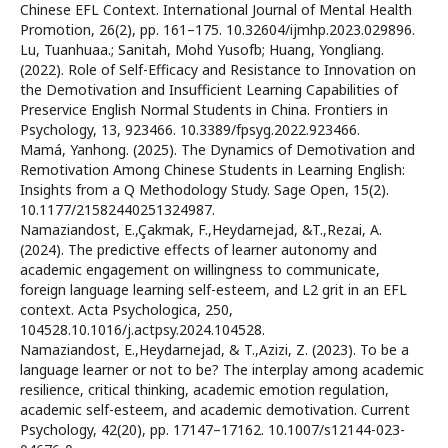
Chinese EFL Context. International Journal of Mental Health
Promotion, 26(2), pp. 161–175. 10.32604/ijmhp.2023.029896.
Lu, Tuanhuaa.; Sanitah, Mohd Yusofb; Huang, Yongliang.
(2022). Role of Self-Efficacy and Resistance to Innovation on
the Demotivation and Insufficient Learning Capabilities of
Preservice English Normal Students in China. Frontiers in
Psychology, 13, 923466. 10.3389/fpsyg.2022.923466.
Mamá, Yanhong. (2025). The Dynamics of Demotivation and
Remotivation Among Chinese Students in Learning English:
Insights from a Q Methodology Study. Sage Open, 15(2).
10.1177/21582440251324987.
Namaziandost, E.,Çakmak, F.,Heydarnejad, &T.,Rezai, A.
(2024). The predictive effects of learner autonomy and
academic engagement on willingness to communicate,
foreign language learning self-esteem, and L2 grit in an EFL
context. Acta Psychologica, 250,
104528.10.1016/j.actpsy.2024.104528.
Namaziandost, E.,Heydarnejad, & T.,Azizi, Z. (2023). To be a
language learner or not to be? The interplay among academic
resilience, critical thinking, academic emotion regulation,
academic self-esteem, and academic demotivation. Current
Psychology, 42(20), pp. 17147–17162. 10.1007/s12144-023-