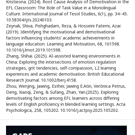
Kristieona. (2024). Root Cause Analysis of Demotivation in the
EFL Classroom: The Role of Task Value in a Monolingual
Culture. International Journal of Tesol Studies, 6(1), pp. 34–45.
10.58304/ijts.20240103.
Zeynali, Shiva, Pishghadam, Reza, & Hosseini Fatemi, Azar.
(2019). Identifying the motivational and demotivational
factors influencing students’ academic achievements in
language education. Learning and Motivation, 68, 101598.
10.1016/j.lmot.2019.101598.
Zhang, Shihai. (2025). AI-assisted learning environments in
China: Exploring the intersections of emotion regulation
strategies, grit tendencies, self-compassion, L2 learning
experiences and academic demotivation. British Educational
Research Journal. 10.1002/berj.4158.
Zhou, Wenjing, Jawing, Esther, Jawing E.Atin, Verónica Petrus,
Deng, Xiaoqi, Zeng, & Sufang, Zhan, Yan.(2025). Exploring
demotivating factors among EFL learners across differing
levels of English proficiency in blended learning settings. Acta
Psychologica, 258, 105202. 10.1016/j.actpsy.2025.105202.