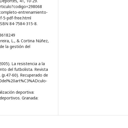
 Deportes, 41, 10-29.
/articulo?codigo=298068
o-completo-entrenamiento-
f-5-pdf-free.html
o. ISBN 84-7584-315-8.
o=3618249
Pereira, L., & Cortina Núñez,
de la gestión del
2005). La resistencia a la
to del futbolista. Revista
. (p.47-60). Recuperado de
%20del%20art%C3%ADculo-
alización deportiva:
 deportivos. Granada: