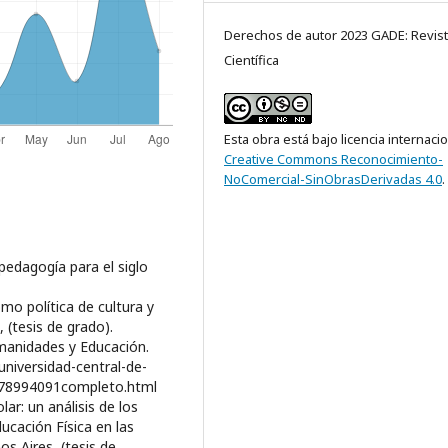
Derechos de autor 2023 GADE: Revis
Científica
Esta obra está bajo licencia internaci
Creative Commons Reconocimiento-
NoComercial-SinObrasDerivadas 4.0
.
 pedagogía para el siglo
omo política de cultura y
 (tesis de grado).
manidades y Educación.
niversidad-central-de-
678994091completo.html
ar: un análisis de los
ucación Física en las
s Aires, (tesis de