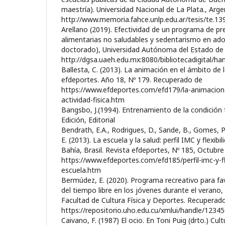
maestría). Universidad Nacional de La Plata., Arg
http://www.memoria.fahce.unlp.edu.ar/tesis/te.13
Arellano (2019). Efectividad de un programa de p
alimentarias no saludables y sedentarismo en adol
doctorado), Universidad Autónoma del Estado de
http://dgsa.uaeh.edu.mx:8080/bibliotecadigital/h
Ballesta, C. (2013). La animación en el ámbito de la
efdeportes. Año 18, Nº 179. Recuperado de
https://www.efdeportes.com/efd179/la-animacion-
actividad-fisica.htm
Bangsbo, J.(1994). Entrenamiento de la condición fí
Edición, Editorial
Bendrath, E.A., Rodrigues, D., Sande, B., Gomes, P
E. (2013). La escuela y la salud: perfil IMC y flexib
Bahía, Brasil. Revista efdeportes, Nº 185, Octubr
https://www.efdeportes.com/efd185/perfil-imc-y-fl
escuela.htm
Bermúdez, E. (2020). Programa recreativo para fav
del tiempo libre en los jóvenes durante el verano, 
Facultad de Cultura Física y Deportes. Recuperad
https://repositorio.uho.edu.cu/xmlui/handle/123
Caivano, F. (1987) El ocio. En Toni Puig (drto.) Cult