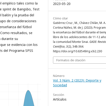
el empírico tales como la
2023-05-20
e sprint de Bangsbo, Test
l balón y la prueba del
Cómo citar
grupo de consideraciones
Gutiérrez Cruz , M., Chávez Chilán, M. A.
 enseñanza del fútbol
Cortina Núñez, M. de J. (2023). Progra
la enseñanza del fútbol durante el tie
. Como resultados, se
libre de los adolescentes de 11-12 añ
 durante su
la comunidad Monte Sinai.
GADE: Revist
que se evidencia con los
Científica
,
3
(2), 348-364.
vés del Programa SPSS
https://doi.org/10.63549/rg.v3i2.230
Formatos de citación
Número
Vol. 3 Núm. 2 (2023): Deporte y
Sociedad
Sección
Artículos