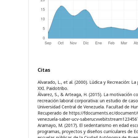
Citas
Alvarado, L., et al. (2000). Lúdica y Recreación: La
XXI. Paidotribo.
Álvarez, S., & Arteaga, H. (2015). La motivación c
recreación laboral corporativa: un estudio de caso,
Universidad Central de Venezuela. Facultad de Hu
Recuperado de https://fdocuments.ec/document/u
venezuela-saber-ucv-saberucvvebitstream12345
Aramayo, M. (2017). El sedentarismo en edad escol
programas, proyectos y diseños curriculares de Ed
escuelas públicas de la Ciudad Autónoma de Bueno