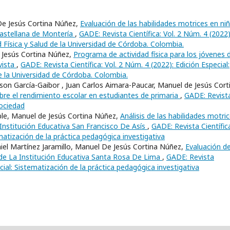
e Jesús Cortina Núñez,
Evaluación de las habilidades motrices en ni
 castellana de Montería
,
GADE: Revista Científica: Vol. 2 Núm. 4 (2022)
ad Física y Salud de la Universidad de Córdoba. Colombia.
 Jesús Cortina Núñez,
Programa de actividad física para los jóvenes 
vista
,
GADE: Revista Científica: Vol. 2 Núm. 4 (2022): Edición Especial:
de la Universidad de Córdoba. Colombia.
son García-Gaibor , Juan Carlos Aimara-Paucar, Manuel de Jesús Cort
 sobre el rendimiento escolar en estudiantes de primaria
,
GADE: Revist
Sociedad
oble, Manuel de Jesús Cortina Núñez,
Análisis de las habilidades motri
 Institución Educativa San Francisco De Asís
,
GADE: Revista Científic
ematización de la práctica pedagógica investigativa
iel Martínez Jaramillo, Manuel De Jesús Cortina Núñez,
Evaluación de
 de La Institución Educativa Santa Rosa De Lima
,
GADE: Revista
ecial: Sistematización de la práctica pedagógica investigativa