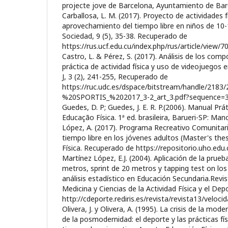
projecte jove de Barcelona, Ayuntamiento de Barc
Carballosa, L. M. (2017). Proyecto de actividades f
aprovechamiento del tiempo libre en niños de 10-
Sociedad, 9 (5), 35-38. Recuperado de
https://rus.ucf.edu.cu/index.php/rus/article/view/7
Castro, L. & Pérez, S. (2017). Análisis de los com
práctica de actividad física y uso de videojuegos 
J, 3 (2), 241-255, Recuperado de
https://ruc.udc.es/dspace/bitstream/handle/218
%20SPORTIS_%202017_3-2_art_3.pdf?sequence=3
Guedes, D. P; Guedes, J. E. R. P.(2006). Manual Pr
Educação Física. 1ª ed. brasileira, Barueri-SP: Mano
López, A. (2017). Programa Recreativo Comunitari
tiempo libre en los jóvenes adultos (Master's thes
Física. Recuperado de https://repositorio.uho.edu
Martínez López, E.J. (2004). Aplicación de la prue
metros, sprint de 20 metros y tapping test on los
análisis estadístico en Educación Secundaria.Revis
Medicina y Ciencias de la Actividad Física y el Depo
http://cdeporte.rediris.es/revista/revista13/veloci
Olivera, J. y Olivera, A. (1995). La crisis de la mo
de la posmodernidad: el deporte y las prácticas fís