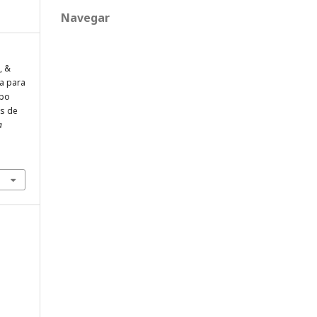
Navegar
, &
ma para
mpo
os de
a