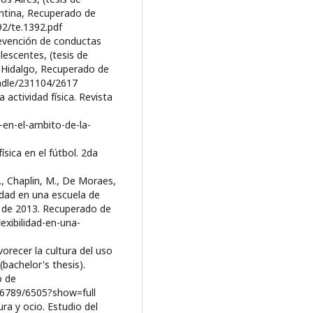
entina, Recuperado de
92/te.1392.pdf
revención de conductas
escentes, (tesis de
 Hidalgo, Recuperado de
andle/231104/2617
 actividad física. Revista
en-el-ambito-de-la-
sica en el fútbol. 2da
., Chaplin, M., De Moraes,
ilidad en una escuela de
e de 2013. Recuperado de
exibilidad-en-una-
orecer la cultura del uso
(bachelor's thesis).
o de
456789/6505?show=full
ura y ocio. Estudio del