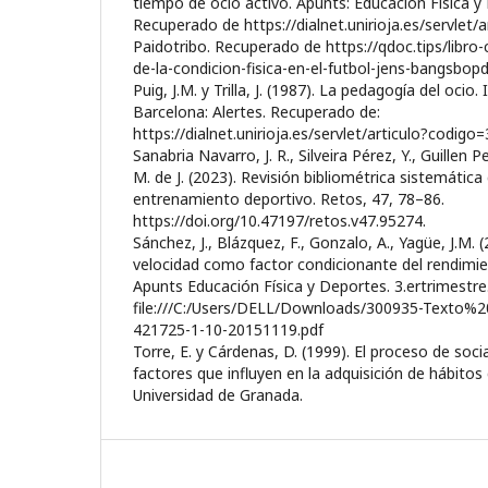
tiempo de ocio activo. Apunts: Educación Física y
Recuperado de https://dialnet.unirioja.es/servlet
Paidotribo. Recuperado de https://qdoc.tips/libr
de-la-condicion-fisica-en-el-futbol-jens-bangsbopd
Puig, J.M. y Trilla, J. (1987). La pedagogía del oci
Barcelona: Alertes. Recuperado de:
https://dialnet.unirioja.es/servlet/articulo?codig
Sanabria Navarro, J. R., Silveira Pérez, Y., Guillen 
M. de J. (2023). Revisión bibliométrica sistemática 
entrenamiento deportivo. Retos, 47, 78–86.
https://doi.org/10.47197/retos.v47.95274.
Sánchez, J., Blázquez, F., Gonzalo, A., Yagüe, J.M. (
velocidad como factor condicionante del rendimien
Apunts Educación Física y Deportes. 3.ertrimestre
file:///C:/Users/DELL/Downloads/300935-Texto
421725-1-10-20151119.pdf
Torre, E. y Cárdenas, D. (1999). El proceso de soci
factores que influyen en la adquisición de hábitos
Universidad de Granada.