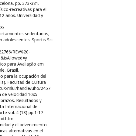
elona, pp. 373-381.
ísico-recreativas para el
12 años. Universidad y
08/
portamientos sedentarios,
en adolescentes. Sportis Sci
3/22766/REV%20-
&isAllowed=y
ático para Avaliação em
le, Brasil.
o para la ocupación del
is). Facultad de Cultura
.cu/xmlui/handle/uho/2457
ba de velocidad 10x5
 brazos. Resultados y
ta Internacional de
rte vol. 4 (13) pp.1-17
dad.htm
dernidad y el advenimiento
icas alternativas en el