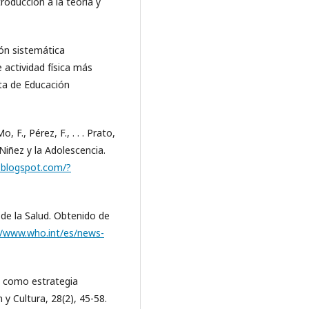
troducción a la teoría y
sión sistemática
e actividad física más
ta de Educación
 F., Pérez, F., . . . Prato,
 Niñez y la Adolescencia.
s.blogspot.com/?
de la Salud. Obtenido de
//www.who.int/es/news-
o como estrategia
y Cultura, 28(2), 45-58.