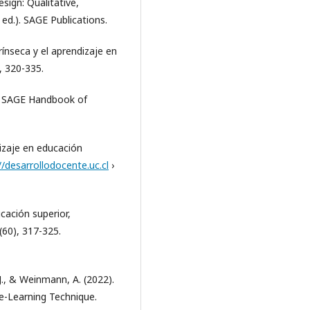
esign: Qualitative,
ed.). SAGE Publications.
rínseca y el aprendizaje en
, 320-335.
he SAGE Handbook of
dizaje en educación
//desarrollodocente.uc.cl
›
cación superior,
(60), 317-325.
, J., & Weinmann, A. (2022).
e-Learning Technique.