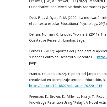
Creswell, J. W., & Creswell, J. D. (2022). Research D
Quantitative, and Mixed Methods Approaches (6.ª 
Deci, E. L., & Ryan, R. M. (2020). La motivación int
el contexto escolar. Educational Psychology, 29(5)
Denzin, Norman K.; Lincoln, Yvonna S. (2011). T
Qualitative Research. London: Sage.
Forbes L. (2022). Aportes del juego para el apren
superior. Centro de Desarrollo Docente UC.
https:
page
Franco, Eduardo. (2022). El poder del juego en edu
creatividad en aprendizaje terciario. Educación, 31
https://doi.org/10.18800/educacion.202201.015
Freeman, K., Brown, K., Miller, L., Nissly, T., Ricco
Knowledge Retention Using “Relay”: A Novel Activ