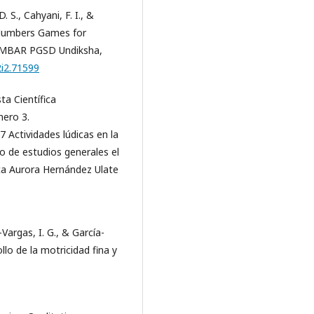
. S., Cahyani, F. I., &
 Numbers Games for
 MIMBAR PGSD Undiksha,
2i2.71599
ta Científica
mero 3.
 Actividades lúdicas en la
o de estudios generales el
ca Aurora Hernández Ulate
Vargas, I. G., & García-
llo de la motricidad fina y