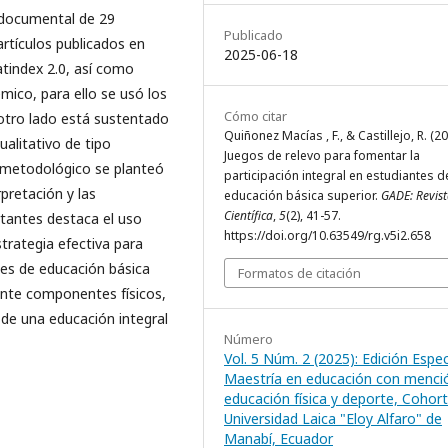
n documental de 29
Publicado
artículos publicados en
2025-06-18
atindex 2.0, así como
mico, para ello se usó los
Cómo citar
 otro lado está sustentado
Quiñonez Macías , F., & Castillejo, R. (20
ualitativo de tipo
Juegos de relevo para fomentar la
o metodológico se planteó
participación integral en estudiantes d
rpretación y las
educación básica superior.
GADE: Revis
Científica
,
5
(2), 41-57.
tantes destaca el uso
https://doi.org/10.63549/rg.v5i2.658
trategia efectiva para
ntes de educación básica
Formatos de citación
ente componentes físicos,
s de una educación integral
Número
Vol. 5 Núm. 2 (2025): Edición Espec
Maestría en educación con menci
educación física y deporte, Cohorte
Universidad Laica "Eloy Alfaro" de
Manabí, Ecuador