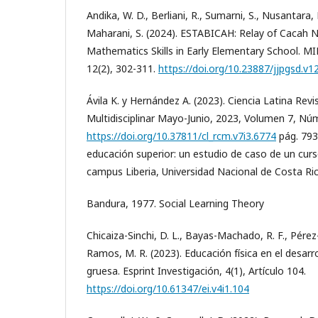
Andika, W. D., Berliani, R., Sumarni, S., Nusantara, D
Maharani, S. (2024). ESTABICAH: Relay of Cacah
Mathematics Skills in Early Elementary School.
12(2), 302-311.
https://doi.org/10.23887/jjpgsd.v1
Ávila K. y Hernández A. (2023). Ciencia Latina Revis
Multidisciplinar Mayo-Junio, 2023, Volumen 7, Nú
https://doi.org/10.37811/cl_rcm.v7i3.6774
pág. 7937
educación superior: un estudio de caso de un curs
campus Liberia, Universidad Nacional de Costa Ri
Bandura, 1977. Social Learning Theory
Chicaiza-Sinchi, D. L., Bayas-Machado, R. F., Pérez-
Ramos, M. R. (2023). Educación física en el desarro
gruesa. Esprint Investigación, 4(1), Artículo 104.
https://doi.org/10.61347/ei.v4i1.104