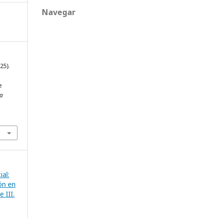
Navegar
25).
e
ta
ial:
ón en
 III.