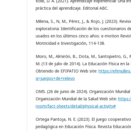
Kolb, D. A. (2021). Aprendizaje experiencial: Una in
práctica del aprendizaje. Editorial ABC.
Milena, S., N, M., Pérez, J., & Rojo, J. (2023). Revi
exploratoria: Identificación de los cuestionarios d
usados en los últimos cinco años. e-motion Revis
Motricidad e Investigación, 114-138.
Moro, M., Almirón, B., Dota, M., Santopietro, G., Mo,
M. (13 de julio de 2014). La Educación Física en la
Obtenido de EFIPATIO Web site:
https://efimullin
q=juegos+de+relevo
OMS. (26 de junio de 2024). Organización Mundial 
Organización Mundial de la Salud Web site:
https:
room/fact-sheets/detail/physical-activity#
Ortega Pantoja, N. E. (2023). El juego cooperativ
pedagógica en Educación Física. Revista Educación 