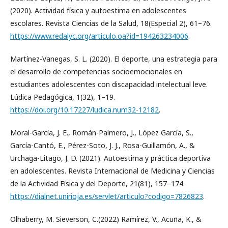
(2020). Actividad física y autoestima en adolescentes
escolares. Revista Ciencias de la Salud, 18(Especial 2), 61–76.
https://www.redalyc.org/articulo.oa?id=194263234006
.
Martínez-Vanegas, S. L. (2020). El deporte, una estrategia para
el desarrollo de competencias socioemocionales en
estudiantes adolescentes con discapacidad intelectual leve.
Lúdica Pedagógica, 1(32), 1–19.
https://doi.org/10.17227/ludica.num32-12182
.
Moral-García, J. E., Román-Palmero, J., López García, S.,
García-Cantó, E., Pérez-Soto, J. J., Rosa-Guillamón, A., &
Urchaga-Litago, J. D. (2021). Autoestima y práctica deportiva
en adolescentes. Revista Internacional de Medicina y Ciencias
de la Actividad Física y del Deporte, 21(81), 157–174.
https://dialnet.unirioja.es/servlet/articulo?codigo=7826823
.
Olhaberry, M. Sieverson, C.(2022) Ramírez, V., Acuña, K., &