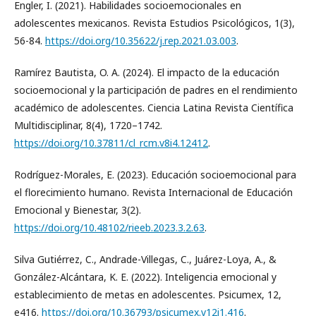
Engler, I. (2021). Habilidades socioemocionales en
adolescentes mexicanos. Revista Estudios Psicológicos, 1(3),
56-84.
https://doi.org/10.35622/j.rep.2021.03.003
.
Ramírez Bautista, O. A. (2024). El impacto de la educación
socioemocional y la participación de padres en el rendimiento
académico de adolescentes. Ciencia Latina Revista Científica
Multidisciplinar, 8(4), 1720–1742.
https://doi.org/10.37811/cl_rcm.v8i4.12412
.
Rodríguez-Morales, E. (2023). Educación socioemocional para
el florecimiento humano. Revista Internacional de Educación
Emocional y Bienestar, 3(2).
https://doi.org/10.48102/rieeb.2023.3.2.63
.
Silva Gutiérrez, C., Andrade-Villegas, C., Juárez-Loya, A., &
González-Alcántara, K. E. (2022). Inteligencia emocional y
establecimiento de metas en adolescentes. Psicumex, 12,
e416.
https://doi.org/10.36793/psicumex.v12i1.416
.