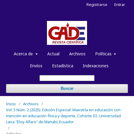
Registrarse
Entrar
Acerca de
Actual
Archivos
Políticas
Envíos
Estadística
Indexaciones
Buscar
Inicio
/
Archivos
/
Vol. 5 Núm. 2 (2025): Edición Especial: Maestría en educación con
mención en educación física y deporte, Cohorte III. Universidad
Laica "Eloy Alfaro" de Manabí, Ecuador
/
Artículos