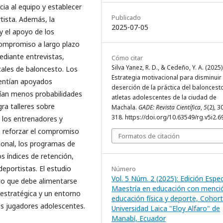
ia al equipo y establecer
Publicado
rtista. Además, la
2025-07-05
y el apoyo de los
ompromiso a largo plazo
ediante entrevistas,
Cómo citar
Silva Yanez, R. D., & Cedeño, Y. A. (2025)
ales de baloncesto. Los
Estrategia motivacional para disminuir 
sentían apoyados
deserción de la práctica del baloncest
an menos probabilidades
atletas adolescentes de la ciudad de
ra talleres sobre
Machala.
GADE: Revista Científica
,
5
(2), 3
318. https://doi.org/10.63549/rg.v5i2.6
 los entrenadores y
a reforzar el compromiso
Formatos de citación
ional, los programas de
 índices de retención,
deportistas. El estudio
Número
Vol. 5 Núm. 2 (2025): Edición Espec
co que debe alimentarse
Maestría en educación con menci
estratégica y un entorno
educación física y deporte, Cohorte
os jugadores adolescentes.
Universidad Laica "Eloy Alfaro" de
Manabí, Ecuador