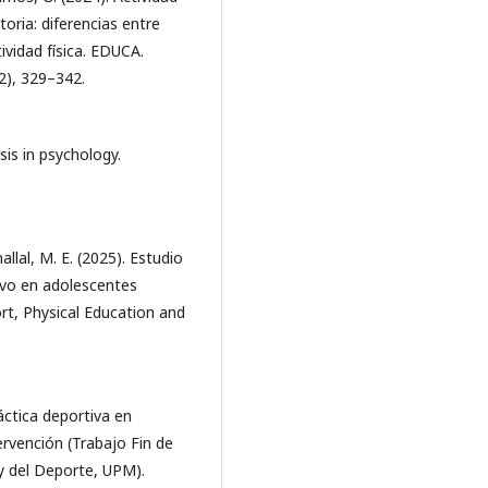
oria: diferencias entre
ividad física. EDUCA.
(2), 329–342.
sis in psychology.
llal, M. E. (2025). Estudio
vo en adolescentes
ort, Physical Education and
áctica deportiva en
ervención (Trabajo Fin de
 y del Deporte, UPM).