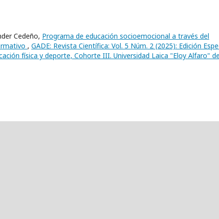
ander Cedeño,
Programa de educación socioemocional a través del
formativo
,
GADE: Revista Científica: Vol. 5 Núm. 2 (2025): Edición Espec
ión física y deporte, Cohorte III. Universidad Laica "Eloy Alfaro" d