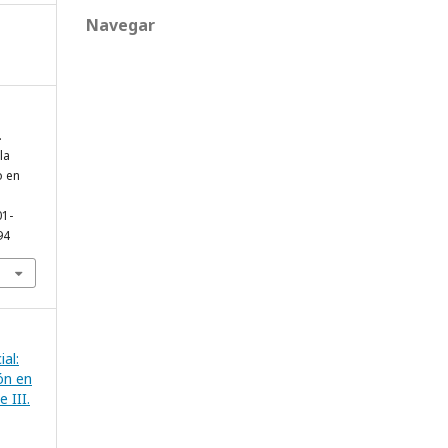
Navegar
.
la
o en
01-
94
ial:
ón en
 III.