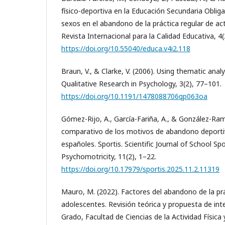
físico-deportiva en la Educación Secundaria Obligat
sexos en el abandono de la práctica regular de act
Revista Internacional para la Calidad Educativa, 4
https://doi.org/10.55040/educa.v4i2.118
Braun, V., & Clarke, V. (2006). Using thematic analy
Qualitative Research in Psychology, 3(2), 77–101.
https://doi.org/10.1191/1478088706qp063oa
Gómez-Rijo, A., García-Fariña, A., & González-Rama
comparativo de los motivos de abandono deporti
españoles. Sportis. Scientific Journal of School Sp
Psychomotricity, 11(2), 1–22.
https://doi.org/10.17979/sportis.2025.11.2.11319
Mauro, M. (2022). Factores del abandono de la pr
adolescentes. Revisión teórica y propuesta de int
Grado, Facultad de Ciencias de la Actividad Física