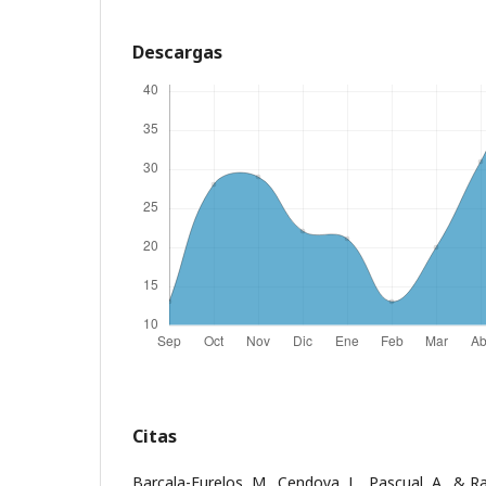
Descargas
Citas
Barcala-Furelos, M., Cendoya, L., Pascual, A., & R