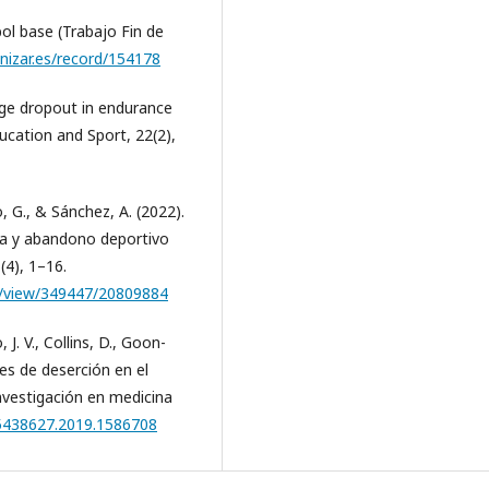
bol base (Trabajo Fin de
unizar.es/record/154178
 age dropout in endurance
ducation and Sport, 22(2),
, G., & Sánchez, A. (2022).
ica y abandono deportivo
(4), 1–16.
cle/view/349447/20809884
 J. V., Collins, D., Goon-
tes de deserción en el
Investigación en medicina
15438627.2019.1586708