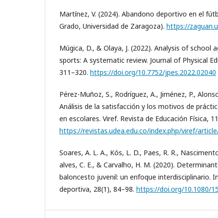
Martínez, V. (2024). Abandono deportivo en el fút
Grado, Universidad de Zaragoza).
https://zaguan.
Múgica, D., & Olaya, J. (2022). Analysis of school
sports: A systematic review. Journal of Physical E
311–320.
https://doi.org/10.7752/jpes.2022.02040
Pérez-Muñoz, S., Rodríguez, A., Jiménez, P., Alonso
Análisis de la satisfacción y los motivos de práct
en escolares. Viref. Revista de Educación Física, 11
https://revistas.udea.edu.co/index.php/viref/arti
Soares, A. L. A., Kós, L. D., Paes, R. R., Nascimento,
alves, C. E., & Carvalho, H. M. (2020). Determinan
baloncesto juvenil: un enfoque interdisciplinario. 
deportiva, 28(1), 84–98.
https://doi.org/10.1080/