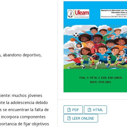
n, abandono deportivo,
ciente: muchos jóvenes
nte la adolescencia debido
s se encuentran la falta de
PDF
HTML
ta incorpora componentes
LEER ONLINE
portancia de fijar objetivos