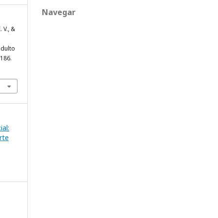
Navegar
 V., &
adulto
-186.
ial:
rte