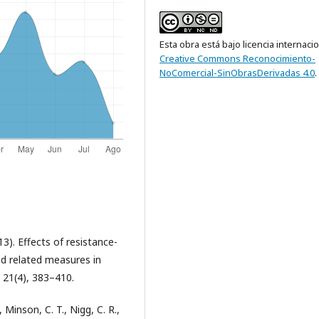
Esta obra está bajo licencia internaci
Creative Commons Reconocimiento-
NoComercial-SinObrasDerivadas 4.0
.
2013). Effects of resistance-
and related measures in
, 21(4), 383–410.
 Minson, C. T., Nigg, C. R.,