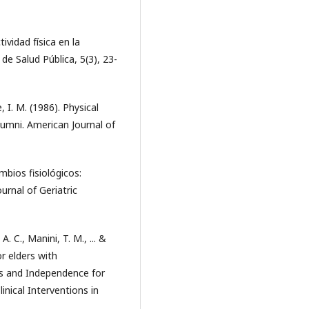
ividad física en la
de Salud Pública, 5(3), 23-
e, I. M. (1986). Physical
alumni. American Journal of
mbios fisiológicos:
urnal of Geriatric
 A. C., Manini, T. M., ... &
r elders with
ns and Independence for
linical Interventions in