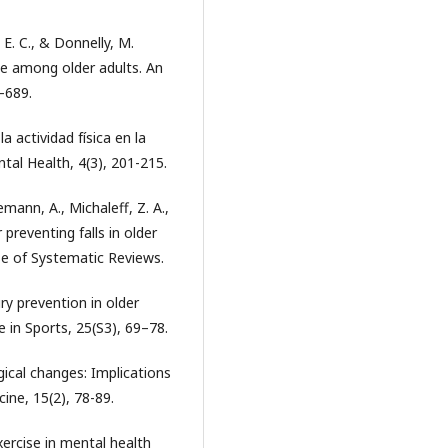
 E. C., & Donnelly, M.
ce among older adults. An
3–689.
a actividad física en la
tal Health, 4(3), 201-215.
demann, A., Michaleff, Z. A.,
 preventing falls in older
se of Systematic Reviews.
ury prevention in older
 in Sports, 25(S3), 69–78.
gical changes: Implications
cine, 15(2), 78-89.
xercise in mental health