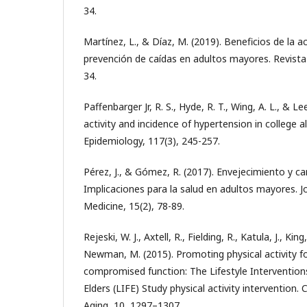
34.
Martínez, L., & Díaz, M. (2019). Beneficios de la act
prevención de caídas en adultos mayores. Revista 
34.
Paffenbarger Jr, R. S., Hyde, R. T., Wing, A. L., & Le
activity and incidence of hypertension in college 
Epidemiology, 117(3), 245-257.
Pérez, J., & Gómez, R. (2017). Envejecimiento y ca
Implicaciones para la salud en adultos mayores. Jo
Medicine, 15(2), 78-89.
Rejeski, W. J., Axtell, R., Fielding, R., Katula, J., King,
Newman, M. (2015). Promoting physical activity fo
compromised function: The Lifestyle Interventio
Elders (LIFE) Study physical activity intervention. C
Aging, 10, 1297–1307.