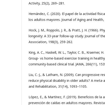
Activity, 25(2), 269–281.
Hernández, C. (2020). El papel de la actividad físi
los adultos mayores. Journal of Aging and Health, 
Hock, J. M., Roppolo, J. R., & Pratt, J. H. (1966). Ph
longevity: A 33-year follow-up study. Journal of t
Association, 198(3), 259-262.
King, A. C., Haskell, W. L., Taylor, C. B., Kraemer, H
Group- vs home-based exercise training in healt
community-based clinical trial. JAMA, 266(11), 15
Liu, C.-J., & Latham, N. (2009). Can progressive re
reduce physical disability in older adults? A meta-a
and Rehabilitation, 31(14), 1093–1105.
López, E., & Martínez, F. (2019). Beneficios de la ac
prevención de caídas en adultos mayores. Revista 