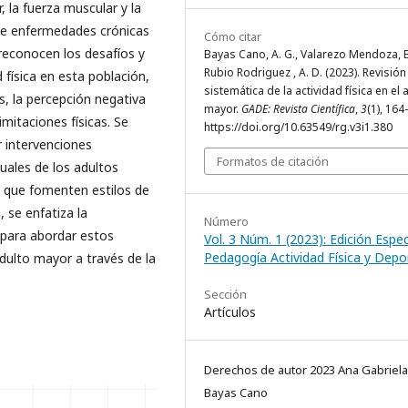
, la fuerza muscular y la
 de enfermedades crónicas
Cómo citar
 reconocen los desafíos y
Bayas Cano, A. G., Valarezo Mendoza, E.
Rubio Rodriguez , A. D. (2023). Revisión
d física en esta población,
sistemática de la actividad física en el 
s, la percepción negativa
mayor.
GADE: Revista Científica
,
3
(1), 164
limitaciones físicas. Se
https://doi.org/10.63549/rg.v3i1.380
r intervenciones
Formatos de citación
uales de los adultos
 que fomenten estilos de
, se enfatiza la
Número
a para abordar estos
Vol. 3 Núm. 1 (2023): Edición Espec
Pedagogía Actividad Física y Depo
adulto mayor a través de la
Sección
Artículos
Derechos de autor 2023 Ana Gabriela
Bayas Cano