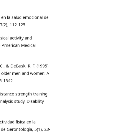
ca en la salud emocional de
7(2), 112-125.
ysical activity and
he American Medical
. C., & DeBusk, R. F. (1995).
hy older men and women: A
35-1542.
sistance strength training
nalysis study. Disability
tividad física en la
de Gerontología, 5(1), 23-