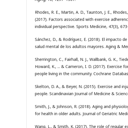
Rhodes, R. E., Martin, A. D., Taunton, J. E., Rhodes,
(2017). Factors associated with exercise adheren
individual perspective. Sports Medicine, 47(3), 67
Sánchez, D., & Rodríguez, E. (2018). El impacto de l
salud mental de los adultos mayores. Aging & Men
Sherrington, C., Fairhall, N. J., Wallbank, G. K., Tie
Howard, K., ... & Cameron, I. D. (2017). Exercise for
people living in the community. Cochrane Databa
Skelton, D. A., & Beyer, N. (2015). Exercise and inj
people. Scandinavian Journal of Medicine & Science
Smith, J., & Johnson, R. (2018). Aging and physiolo
for health in older adults. Journal of Geriatric Medi
Wang, L., & Smith, K. (2017). The role of regular e