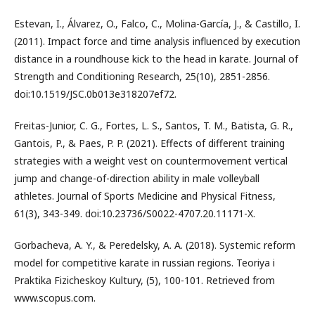
Estevan, I., Álvarez, O., Falco, C., Molina-García, J., & Castillo, I.
(2011). Impact force and time analysis influenced by execution
distance in a roundhouse kick to the head in karate. Journal of
Strength and Conditioning Research, 25(10), 2851-2856.
doi:10.1519/JSC.0b013e318207ef72.
Freitas-Junior, C. G., Fortes, L. S., Santos, T. M., Batista, G. R.,
Gantois, P., & Paes, P. P. (2021). Effects of different training
strategies with a weight vest on countermovement vertical
jump and change-of-direction ability in male volleyball
athletes. Journal of Sports Medicine and Physical Fitness,
61(3), 343-349. doi:10.23736/S0022-4707.20.11171-X.
Gorbacheva, A. Y., & Peredelsky, A. A. (2018). Systemic reform
model for competitive karate in russian regions. Teoriya i
Praktika Fizicheskoy Kultury, (5), 100-101. Retrieved from
www.scopus.com.