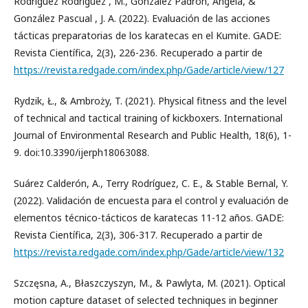
Rodríguez Rodríguez , M., González Padrón, Ángela, &
González Pascual , J. A. (2022). Evaluación de las acciones
tácticas preparatorias de los karatecas en el Kumite. GADE:
Revista Científica, 2(3), 226-236. Recuperado a partir de
https://revista.redgade.com/index.php/Gade/article/view/127
Rydzik, Ł., & Ambroży, T. (2021). Physical fitness and the level
of technical and tactical training of kickboxers. International
Journal of Environmental Research and Public Health, 18(6), 1-
9. doi:10.3390/ijerph18063088.
Suárez Calderón, A., Terry Rodríguez, C. E., & Stable Bernal, Y.
(2022). Validación de encuesta para el control y evaluación de
elementos técnico-tácticos de karatecas 11-12 años. GADE:
Revista Científica, 2(3), 306-317. Recuperado a partir de
https://revista.redgade.com/index.php/Gade/article/view/132
Szczęsna, A., Błaszczyszyn, M., & Pawlyta, M. (2021). Optical
motion capture dataset of selected techniques in beginner