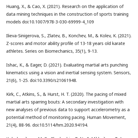
Huang, X., & Cao, X. (2021). Research on the application of
data mining techniques in the construction of sports training
models doi:10.1007/978-3-030-69999-4_109
Ilieva-Sinigerova, S., Zlatev, B., Konchev, M., & Kolev, K. (2021).
Z-scores and motor ability profile of 13-18 years old karate
athletes. Series on Biomechanics, 35(1), 9-13.
Ishac, K., & Eager, D. (2021). Evaluating martial arts punching
kinematics using a vision and inertial sensing system. Sensors,
21(6), 1-25. doi:10.3390/s21061948.
Kirk, C., Atkins, S., & Hurst, H. T. (2020). The pacing of mixed
martial arts sparring bouts: A secondary investigation with
new analyses of previous data to support accelerometry as a
potential method of monitoring pacing. Human Movement,
21(4), 88-96. doi:10.5114/hm.2020.94194.