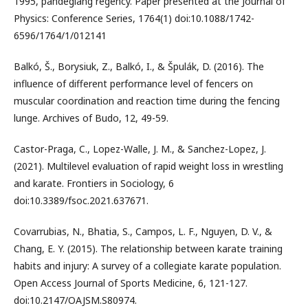
1995, pandeglang regency. Paper presented at the Journal of
Physics: Conference Series, 1764(1) doi:10.1088/1742-
6596/1764/1/012141
Balkó, Š., Borysiuk, Z., Balkó, I., & Špulák, D. (2016). The
influence of different performance level of fencers on
muscular coordination and reaction time during the fencing
lunge. Archives of Budo, 12, 49-59.
Castor-Praga, C., Lopez-Walle, J. M., & Sanchez-Lopez, J.
(2021). Multilevel evaluation of rapid weight loss in wrestling
and karate. Frontiers in Sociology, 6
doi:10.3389/fsoc.2021.637671.
Covarrubias, N., Bhatia, S., Campos, L. F., Nguyen, D. V., &
Chang, E. Y. (2015). The relationship between karate training
habits and injury: A survey of a collegiate karate population.
Open Access Journal of Sports Medicine, 6, 121-127.
doi:10.2147/OAJSM.S80974.