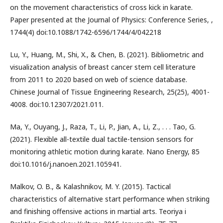
on the movement characteristics of cross kick in karate.
Paper presented at the Journal of Physics: Conference Series, ,
1744(4) doi:10.1088/1742-6596/1744/4/042218
Lu, Y., Huang, M., Shi, X., & Chen, B. (2021). Bibliometric and
visualization analysis of breast cancer stem cell literature
from 2011 to 2020 based on web of science database.
Chinese Journal of Tissue Engineering Research, 25(25), 4001-
4008. doi:10.12307/2021.011.
Ma, Y., Ouyang, J., Raza, T., Li, P., Jian, A., Li, Z., . . . Tao, G.
(2021). Flexible all-textile dual tactile-tension sensors for
monitoring athletic motion during karate. Nano Energy, 85
doi:10.1016/j.nanoen.2021.105941.
Malkov, O. B., & Kalashnikov, M. Y. (2015). Tactical
characteristics of alternative start performance when striking
and finishing offensive actions in martial arts. Teoriya i