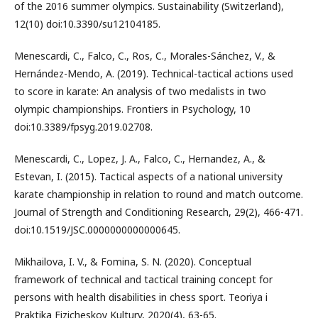
of the 2016 summer olympics. Sustainability (Switzerland),
12(10) doi:10.3390/su12104185.
Menescardi, C., Falco, C., Ros, C., Morales-Sánchez, V., &
Hernández-Mendo, A. (2019). Technical-tactical actions used
to score in karate: An analysis of two medalists in two
olympic championships. Frontiers in Psychology, 10
doi:10.3389/fpsyg.2019.02708.
Menescardi, C., Lopez, J. A., Falco, C., Hernandez, A., &
Estevan, I. (2015). Tactical aspects of a national university
karate championship in relation to round and match outcome.
Journal of Strength and Conditioning Research, 29(2), 466-471.
doi:10.1519/JSC.0000000000000645.
Mikhailova, I. V., & Fomina, S. N. (2020). Conceptual
framework of technical and tactical training concept for
persons with health disabilities in chess sport. Teoriya i
Praktika Fizicheskoy Kultury, 2020(4), 63-65.