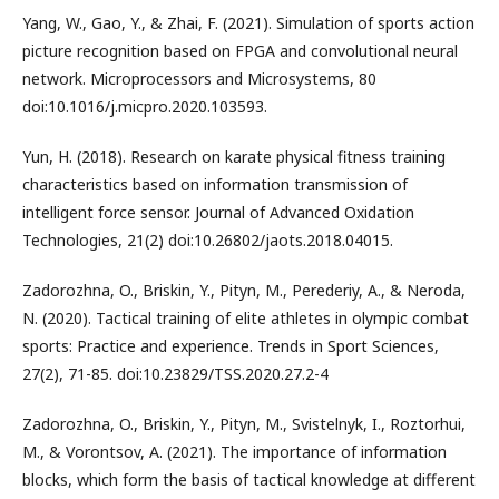
Yang, W., Gao, Y., & Zhai, F. (2021). Simulation of sports action
picture recognition based on FPGA and convolutional neural
network. Microprocessors and Microsystems, 80
doi:10.1016/j.micpro.2020.103593.
Yun, H. (2018). Research on karate physical fitness training
characteristics based on information transmission of
intelligent force sensor. Journal of Advanced Oxidation
Technologies, 21(2) doi:10.26802/jaots.2018.04015.
Zadorozhna, O., Briskin, Y., Pityn, M., Perederiy, A., & Neroda,
N. (2020). Tactical training of elite athletes in olympic combat
sports: Practice and experience. Trends in Sport Sciences,
27(2), 71-85. doi:10.23829/TSS.2020.27.2-4
Zadorozhna, O., Briskin, Y., Pityn, M., Svistelnyk, I., Roztorhui,
M., & Vorontsov, A. (2021). The importance of information
blocks, which form the basis of tactical knowledge at different