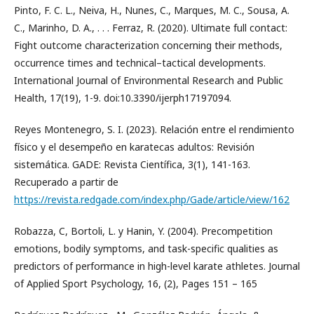
Pinto, F. C. L., Neiva, H., Nunes, C., Marques, M. C., Sousa, A.
C., Marinho, D. A., . . . Ferraz, R. (2020). Ultimate full contact:
Fight outcome characterization concerning their methods,
occurrence times and technical–tactical developments.
International Journal of Environmental Research and Public
Health, 17(19), 1-9. doi:10.3390/ijerph17197094.
Reyes Montenegro, S. I. (2023). Relación entre el rendimiento
físico y el desempeño en karatecas adultos: Revisión
sistemática. GADE: Revista Científica, 3(1), 141-163.
Recuperado a partir de
https://revista.redgade.com/index.php/Gade/article/view/162
Robazza, C, Bortoli, L. y Hanin, Y. (2004). Precompetition
emotions, bodily symptoms, and task-specific qualities as
predictors of performance in high-level karate athletes. Journal
of Applied Sport Psychology, 16, (2), Pages 151 – 165