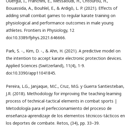
Ouergui, I., Franchini, E., Messaoudi, H., Chtourou, H.,
Bouassida, A., Bouhlel, E., & Ardigò, L. P. (2021). Effects of
adding small combat games to regular karate training on
physiological and performance outcomes in male young
athletes. Frontiers in Physiology, 12
doi:10.3389/fphys.2021.646666.
Park, S. -., Kim, D. -., & Ahn, H. (2021). A predictive model on
the intention to accept karate electronic protection devices.
Applied Sciences (Switzerland), 11(4), 1-9.
doi:10.3390/app11041845.
Pereira, L.G., Janjaque, M.C., Cruz, M.G. y Guerra Santiesteban,
J.R. (2018). Methodology for improving the teaching-learning
process of technical-tactical elements in combat sports |
Metodología para el perfeccionamiento del proceso de
enseñanza-aprendizaje de los elementos técnicos-tácticos en
los deportes de combate. Retos, (34), pp. 33–39.