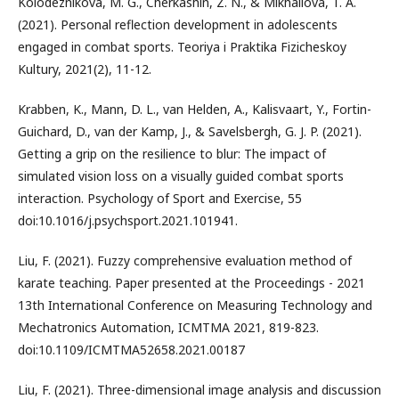
Kolodeznikova, M. G., Cherkashin, Z. N., & Mikhailova, T. A.
(2021). Personal reflection development in adolescents
engaged in combat sports. Teoriya i Praktika Fizicheskoy
Kultury, 2021(2), 11-12.
Krabben, K., Mann, D. L., van Helden, A., Kalisvaart, Y., Fortin-
Guichard, D., van der Kamp, J., & Savelsbergh, G. J. P. (2021).
Getting a grip on the resilience to blur: The impact of
simulated vision loss on a visually guided combat sports
interaction. Psychology of Sport and Exercise, 55
doi:10.1016/j.psychsport.2021.101941.
Liu, F. (2021). Fuzzy comprehensive evaluation method of
karate teaching. Paper presented at the Proceedings - 2021
13th International Conference on Measuring Technology and
Mechatronics Automation, ICMTMA 2021, 819-823.
doi:10.1109/ICMTMA52658.2021.00187
Liu, F. (2021). Three-dimensional image analysis and discussion