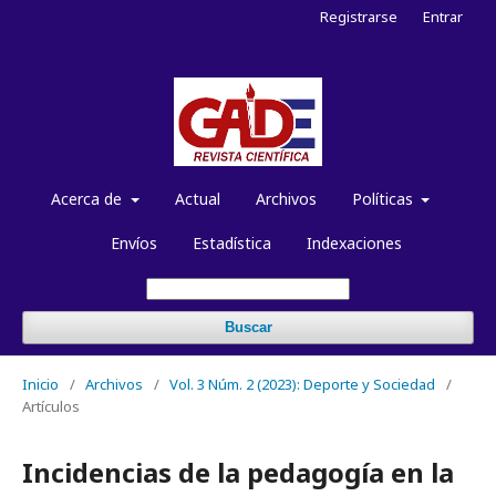
Registrarse
Entrar
Acerca de
Actual
Archivos
Políticas
Envíos
Estadística
Indexaciones
Buscar
Inicio
/
Archivos
/
Vol. 3 Núm. 2 (2023): Deporte y Sociedad
/
Artículos
Incidencias de la pedagogía en la