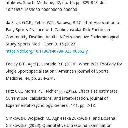
athletes. Sports Medicine, 42, no. 10, pp. 829-843; doi:
10.2165/11633050-000000000-000000
da Silva, G.C.R., Tebar, W.R., Saraiva, B.T.C. et al. Association of
Early Sports Practice with Cardiovascular Risk Factors in
Community-Dwelling Adults: A Retrospective Epidemiological
Study. Sports Med - Open 9, 15 (2023).
https://doi.org/10.1186/s40798-023-00562-y
Feeley B.T., Agel J., Laprade R.F. (2016), When Is It TooEarly for
Single Sport specialisation?, American Journal of Sports
Medicine, 44, pp. 234–241.
Fritz C.O., Morris P.E., Richler J.J. (2012), Effect size estimates:
Current use, calculations, and interpretation. Journal of
Experimental Psychology: General, 141, pp. 2-18.
Glinkowski, Wojciech M., Agnieszka Żukowska, and Bożena
Glinkowska. (2023). Quantitative Ultrasound Examination