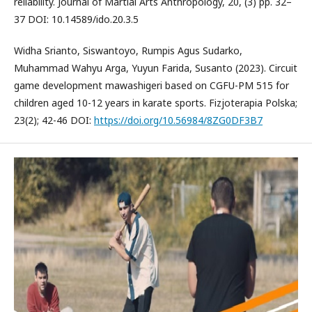
reliability. Journal of Martial Arts Anthropology, 20, (3) pp. 32–
37 DOI: 10.14589/ido.20.3.5
Widha Srianto, Siswantoyo, Rumpis Agus Sudarko,
Muhammad Wahyu Arga, Yuyun Farida, Susanto (2023). Circuit
game development mawashigeri based on CGFU-PM 515 for
children aged 10-12 years in karate sports. Fizjoterapia Polska;
23(2); 42-46 DOI:
https://doi.org/10.56984/8ZG0DF3B7