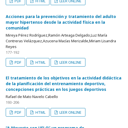
PDF
HTML
LEER ONLINE
Acciones para la prevención y tratamiento del adulto
mayor hipertenso desde la actividad física en la
comunidad
Mireya Pérez Rodríguez,Ramón Arteaga Delgado,Luz María
Contreras Velázquez,Azucena Macías Merizalde,Miriam Lisandra
Reyes
177-192
PDF
HTML
LEER ONLINE
El tratamiento de los objetivos en la actividad didáctica
de la planificación del entrenamiento deportivo,
concepciones prácticas en los juegos deportivos
Rafael de Mato Navelo Cabello
193-206
PDF
HTML
LEER ONLINE
“A Moverte con UFLO” un programa de