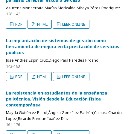
parálisis cerebral: estudio de caso
Azucena Monserrate Macías Merizalde,Mireya Pérez Rodríguez
128-142
PDF
HTML
LEER ONLINE
La implantación de sistemas de gestión como
herramienta de mejora en la prestación de servicios
públicos
José Andrés Espín Cruz,Diego Paul Paredes Proaño
143-163
PDF
HTML
LEER ONLINE
La resistencia en estudiantes de la enseñanza
politécnica. Visión desde la Educación Física
contemporánea
Mayda Gutiérrez Pairol,Ángela González Padrón,Yaimara Chacón
López,Ricardo Enrique Ibañez Díaz
164-176