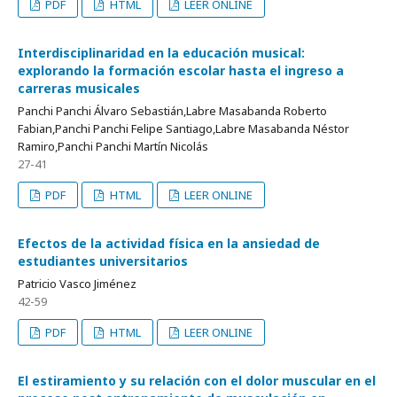
PDF
HTML
LEER ONLINE
Interdisciplinaridad en la educación musical:
explorando la formación escolar hasta el ingreso a
carreras musicales
Panchi Panchi Álvaro Sebastián,Labre Masabanda Roberto
Fabian,Panchi Panchi Felipe Santiago,Labre Masabanda Néstor
Ramiro,Panchi Panchi Martín Nicolás
27-41
PDF
HTML
LEER ONLINE
Efectos de la actividad física en la ansiedad de
estudiantes universitarios
Patricio Vasco Jiménez
42-59
PDF
HTML
LEER ONLINE
El estiramiento y su relación con el dolor muscular en el