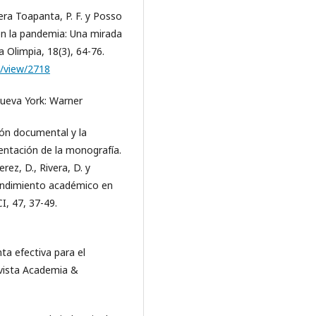
rera Toapanta, P. F. y Posso
 en la pandemia: Una mirada
a Olimpia, 18(3), 64-76.
le/view/2718
 Nueva York: Warner
ión documental y la
entación de la monografía.
rez, D., Rivera, D. y
 rendimiento académico en
I, 47, 37-49.
ta efectiva para el
vista Academia &