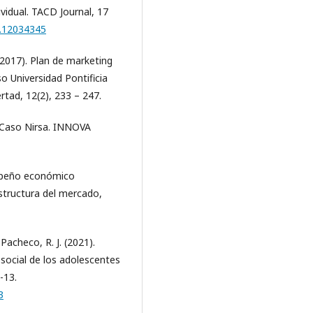
ividual. TACD Journal, 17
9.12034345
(2017). Plan de marketing
so Universidad Pontificia
ertad, 12(2), 233 – 247.
. Caso Nirsa. INNOVA
mpeño económico
estructura del mercado,
Pacheco, R. J. (2021).
 social de los adolescentes
-13.
3