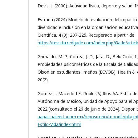
Devís, J. (2000). Actividad física, deporte y salud. 
Estrada (2024) Modelo de evaluación del impacto
diversidad e inclusión en la organización educativ
Científica, 4 (3), 207-225. Recuperado a partir de
https://revista.redgade.com/index.php/Gade/artic
Grimaldo, M. P., Correa, J. D., Jara, D., Belu Cirilo, I
Propiedades psicométricas de la Escala de Calidad
Olson en estudiantes limeños (ECVOB). Health & 
20(2).
Gómez L, Macedo LE, Robles V, Ríos AA. Estilo de 
Autónoma de México, Unidad de Apoyo para el Apr
2022 [consultado el 26 de junio de 2024]. Disponi
uapa.cuaieed.unam.mx/repositorio/moodle/plugin
Estilo-Vida/index.html