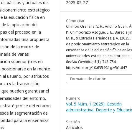
2025-05-27
tos básicos y actuales del
osicionamiento estratégico
e la educación física en
Cómo citar
de la aplicación del
Chimbo Orellana, V. H., Andino Gualli, 
pas del proceso en la
P., Chimborazo Azogue, L. E., Barzola J
M. K., & Estrada Hernández, J. A. (2025).
conformadas una propuesta
de posicionamiento estratégico en la
ación de la matriz de
enseñanza de la educación física en la
onada de varias
universidades estatales ecuatorianas.
ación superior (tres en
Revista Científica
,
5
(1), 743-754.
https://doi.org/10.63549/rg.v5i1.647
ra posicionarse en la mente
 al usuario, por atributos
Formatos de citación
ñanza y la transmisión
; que pueden garantizar el
Número
ernalidades del entorno.
Vol. 5 Núm. 1 (2025): Gestión
 estratégico se detectaron
administrativa, Deporte y Educaci
desde la segmentación de
bilidad para la enseñanza
Sección
Artículos
as.