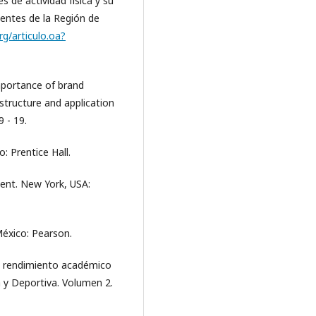
s de actividad física y su
entes de la Región de
rg/articulo.oa?
importance of brand
structure and application
9 - 19.
: Prentice Hall.
ent. New York, USA:
México: Pearson.
 el rendimiento académico
a y Deportiva. Volumen 2.