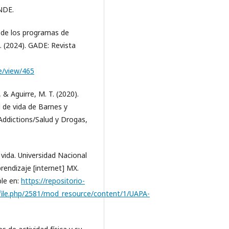
INDE.
 de los programas de
a. (2024). GADE: Revista
le/view/465
., & Aguirre, M. T. (2020).
 de vida de Barnes y
Addictions/Salud y Drogas,
vida. Universidad Nacional
endizaje [internet] MX.
ble en:
https://repositorio-
file.php/2581/mod_resource/content/1/UAPA-