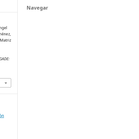
Navegar
Ángel
iménez,
 Matriz
s
GADE:
ón