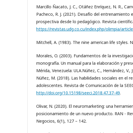
Marcillo Ñacato, J. C., Otáñez Enríquez, N. R., Car
Pacheco, R. J. (2021). Desafío del entrenamiento
prospectiva desde lo pedagógico. Revista científic
https://revistas.udg.co.cu/index.php/olimpia/artic
Mitchell, A. (1983). The nine american life styles.
Morales, O. (2003). Fundamentos de la investigac
monografía. Un manual para la elaboración y pres
Mérida, Venezuela: ULA.Núñez, C., Hernández, V., Je
Núñez, M. (2018). Las habilidades sociales en el
adolescentes. Revista de Comunicación de la SEEC
http://doi.org/10.15198/seeci.2018.47.37-49
.
Olivar, N. (2020). El neuromarketing: una herramien
posicionamiento de un nuevo producto. RAN - Re
Negocios, 6(1), 127 – 142.