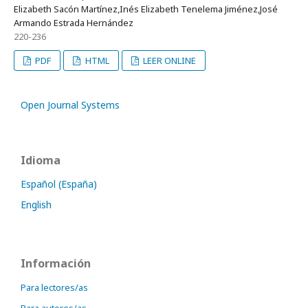
Elizabeth Sacón Martínez,Inés Elizabeth Tenelema Jiménez,José
Armando Estrada Hernández
220-236
PDF
HTML
LEER ONLINE
Open Journal Systems
Idioma
Español (España)
English
Información
Para lectores/as
Para autores/as